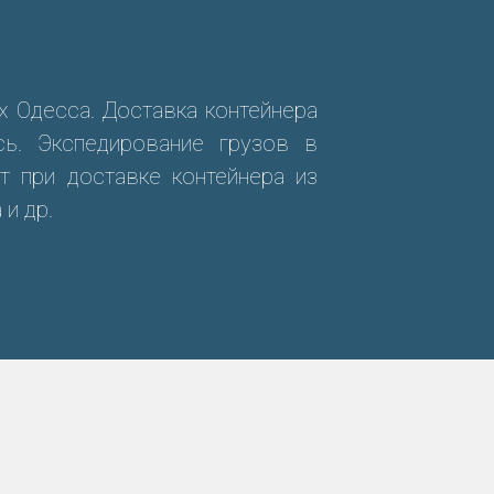
х Одесса. Доставка контейнера
сь. Экспедирование грузов в
т при доставке контейнера из
 и др.