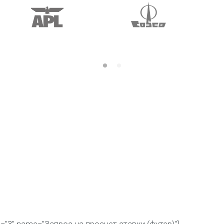
id="3" name="Запрос на просчет ставки (футер)"]