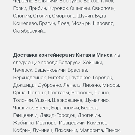
Червень, Белыничи, Бобруйск, Быхов, Глуск,
Горки, Дрибин, Кировск, Ошмяны, Свислочь,
Слоним, Столин, Сморгонь, Щучин, Буда-
Кошелево, Брагин, Лоев, Мозырь, Наровля,
Октябрьский...
Доставка контейнера из Китая в Минск
и в
следующие города Беларуси: Хойники,
Чечерск, Бешенковичи, Браслав,
Верхнедвинск, Витебск, Глубокое, Городок,
Докшицы, Дубровно, Лепель, Лиозно, Миоры,
Орша, Полоцк, Поставы, Россоны, Сенно,
Толочин, Ушачи, Шарковщина, Шумилино,
Чашники, Брест, Барановичи, Береза,
Ганцевичи, Давид-Городок, Дрогичин,
Жабинка, Иваново, Ивацевичи, Каменец,
Кобрин, Лунинец, Ляховичи, Малорита, Пинск,