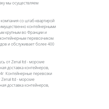
авку мы осуществляем
 компания со штаб-квартирой
реимущественно контейнерными
ым крупным во Франции и
 контейнерным перевозчиком.
удов и обслуживает более 400
 от Zenal ltd - морские
ная доставка контейнеров,
94г. Контейнерные перевозки
enal ltd - морские
ная доставка контейнеров,