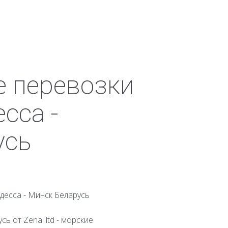
е перевозки
сса -
усь
есса - Минск Беларусь
 от Zenal ltd - морские