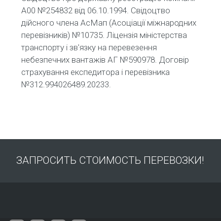
А00 №254832 від 06.10.1994. Свідоцтво
дійсного члена АсМап (Асоціації міжнародних
перевізників) №10735. Ліцензія міністерства
транспорту і зв'язку на перевезення
небезпечних вантажів АГ №590978. Договір
страхування експедитора і перевізника
№312.994026489.20233.
ЗАПРОСИТЬ СТОИМОСТЬ ПЕРЕВОЗКИ!