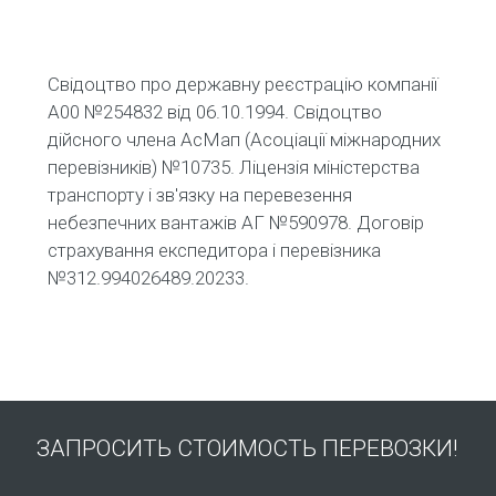
Свідоцтво про державну реєстрацію компанії
А00 №254832 від 06.10.1994. Свідоцтво
дійсного члена АсМап (Асоціації міжнародних
перевізників) №10735. Ліцензія міністерства
транспорту і зв'язку на перевезення
небезпечних вантажів АГ №590978. Договір
страхування експедитора і перевізника
№312.994026489.20233.
ЗАПРОСИТЬ СТОИМОСТЬ ПЕРЕВОЗКИ!