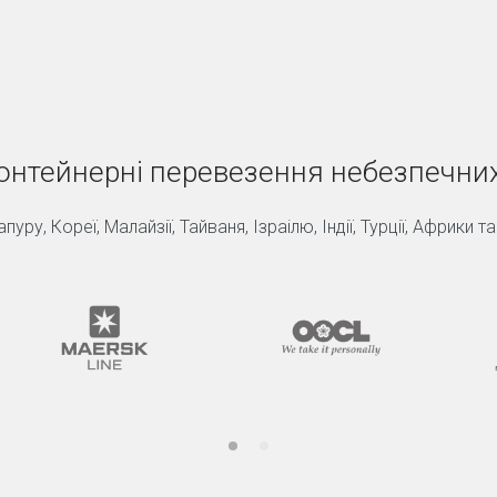
онтейнерні перевезення небезпечни
уру, Кореї, Малайзії, Тайваня, Ізраілю, Індії, Турції, Африки т