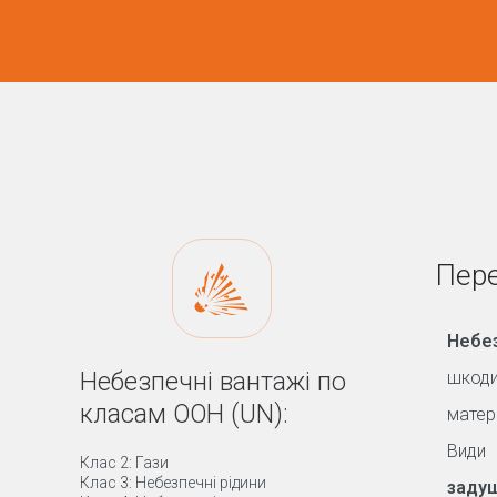
Пере
Небез
Небезпечні вантажі по
шкоди
класам ООН (UN):
матер
Види 
Клас 2: Гази
Клас 3: Небезпечні рідини
задуш