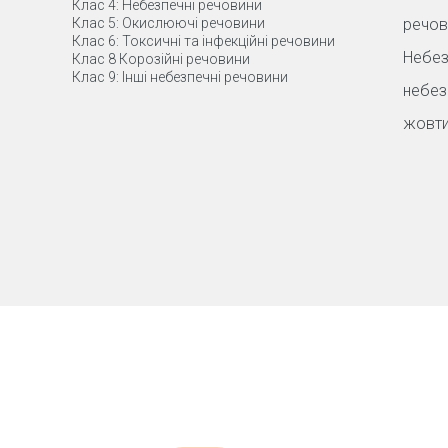
Клас 4: Небезпечні речовини
Клас 5: Окислюючі речовини
речов
Клас 6: Токсичні та інфекційні речовини
Небез
Клас 8 Корозійні речовини
Клас 9: Інші небезпечні речовини
небез
жовти