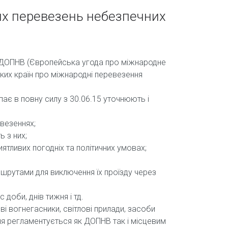
их перевезень небезпечних
 ДОПНВ (Європейська угода про міжнародне
ких країн про міжнародні перевезення
пає в повну силу з 30.06.15 уточнюють і
везеннях;
 з них;
ятливих погодніх та політичних умовах;
шрутами для виключення їх проїзду через
доби, днів тижня і тд.
і вогнегасники, світлові прилади, засоби
ння регламентується як ДОПНВ так і місцевим