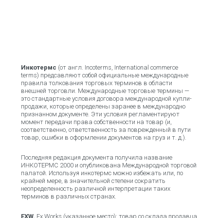
Инкотермс
(от англ. Incoterms, International commerce
terms) предсавляют собой официальные международные
правила толкования торговых терминов в области
внешней торговли. Международные торговые термины —
это стандартные условия договора международной купли-
продажи, которые определены заранее в международно
признанном документе. Эти условия регламентируют
момент передачи права собственности на товар (и,
соответственно, ответственность за поврежденный в пути
товар, ошибки в оформлении документов на груз и т. д.).
Последняя редакция документа получила название
ИНКОТЕРМС 2000 и опубликована Международной торговой
палатой. Используя инкотермс можно избежать или, по
крайней мере, в значительной степени сократить
неопределенность различной интерпретации таких
терминов в различных странах.
EXW.
Ex Works (указанное место): товар со склада продавца