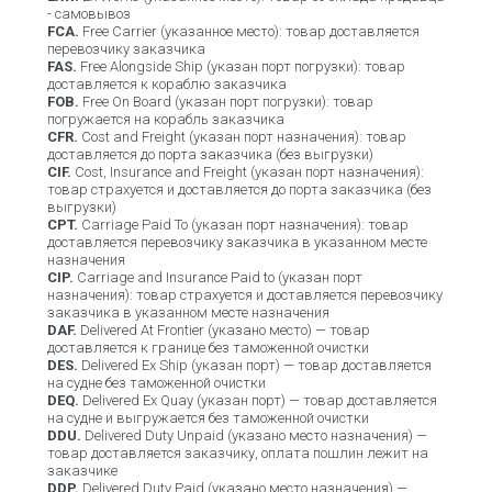
- самовывоз
FCA.
Free Carrier (указанное место): товар доставляется
перевозчику заказчика
FAS.
Free Alongside Ship (указан порт погрузки): товар
доставляется к кораблю заказчика
FOB.
Free On Board (указан порт погрузки): товар
погружается на корабль заказчика
CFR.
Cost and Freight (указан порт назначения): товар
доставляется до порта заказчика (без выгрузки)
CIF.
Cost, Insurance and Freight (указан порт назначения):
товар страхуется и доставляется до порта заказчика (без
выгрузки)
CPT.
Carriage Paid To (указан порт назначения): товар
доставляется перевозчику заказчика в указанном месте
назначения
CIP.
Carriage and Insurance Paid to (указан порт
назначения): товар страхуется и доставляется перевозчику
заказчика в указанном месте назначения
DAF.
Delivered At Frontier (указано место) — товар
доставляется к границе без таможенной очистки
DES.
Delivered Ex Ship (указан порт) — товар доставляется
на судне без таможенной очистки
DEQ.
Delivered Ex Quay (указан порт) — товар доставляется
на судне и выгружается без таможенной очистки
DDU.
Delivered Duty Unpaid (указано место назначения) —
товар доставляется заказчику, оплата пошлин лежит на
заказчике
DDP.
Delivered Duty Paid (указано место назначения) —