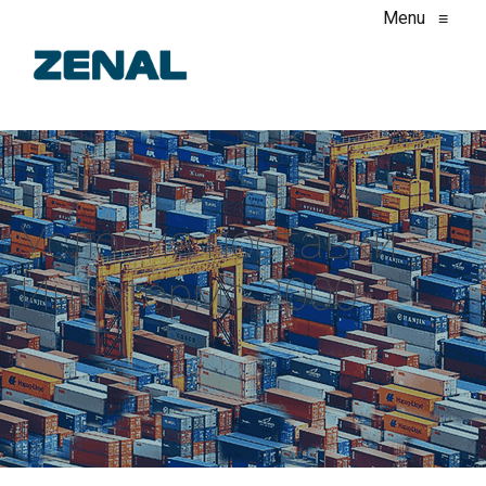
Menu
≡
Условия поставки -
Инкотермс 2000