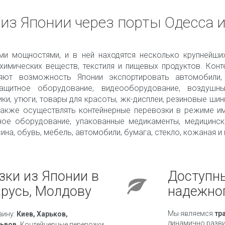
из Японии через порты Одесса 
ми мощностями, и в ней находятся несколько крупнейших
, химических веществ, текстиля и пищевых продуктов. Кон
яют возможность Японии экспортировать автомобили,
ащитное оборудование, видеооборудование, воздушн
и, утюги, товары для красоты, жк-дисплеи, резиновые шины
 также осуществлять контейнерные перевозки в режиме им
ное оборудование, упакованные медикаменты, медицинск
сина, обувь, мебель, автомобили, бумага, стекло, кожаная 
зки из Японии в
Доступны
арусь, Молдову
надежно
Мы являемся
тр
аину:
Киев, Харьков,
динамично разви
ьвов.
Контейнерные перевозки