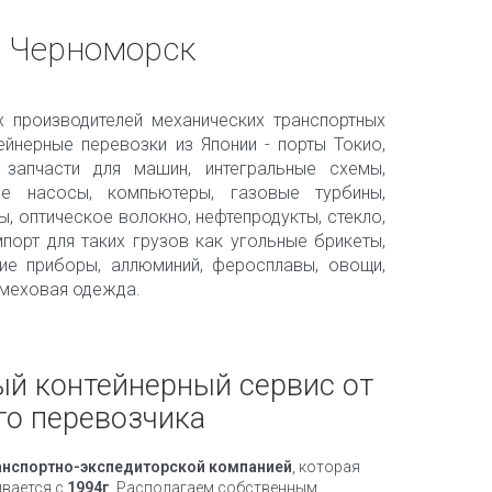
и Черноморск
 производителей механических транспортных
тейнерные перевозки из Японии - порты Токио,
 запчасти для машин, интегральные схемы,
ые насосы, компьютеры, газовые турбины,
, оптическое волокно, нефтепродукты, стекло,
порт для таких грузов как угольные брикеты,
ие приборы, аллюминий, феросплавы, овощи,
и меховая одежда.
й контейнерный сервис от
го перевозчика
анспортно-экспедиторской компанией
, которая
вается с
1994г
. Располагаем собственным