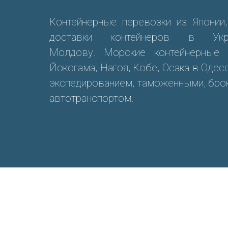
Контейнерные перевозки из Японии
доставки контейнеров в Укр
Молдову. Морские контейнерные 
Йокогама, Нагоя, Кобе, Осака в Одес
экспедированием, таможенными, брок
автотранспортом.