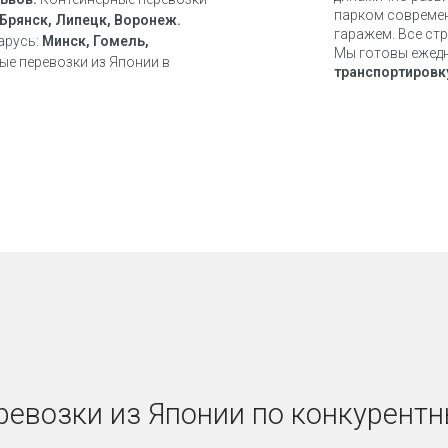
парком совреме
Брянск, Липецк, Воронеж.
гаражем. Все ст
арусь:
Минск, Гомель,
Мы готовы ежедн
ые перевозки из Японии в
транспортировку
евозки из Японии по конкурентн