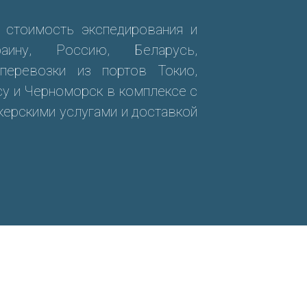
, стоимость экспедирования и
аину, Россию, Беларусь,
перевозки из портов Токио,
су и Черноморск в комплексе с
ерскими услугами и доставкой