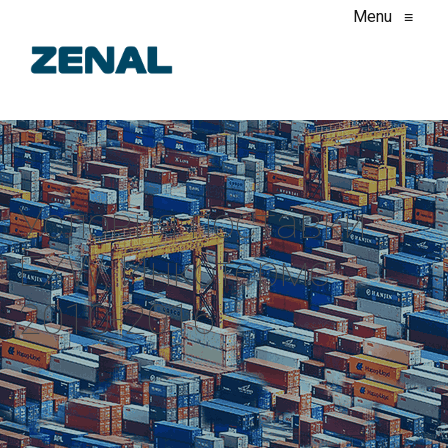
Menu
≡
Условия поставки
EXW, Инкотермс
2010-2016