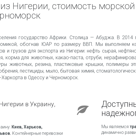
из Нигерии, стоимость морской 
ерноморск
селения государство Африки. Столица — Абуджа. В 2014 
номикой, обогнав ЮАР по размеру ВВП. Мы выполняем ко
 и грузов для экспорта из Нигерии: нефть сырая, нефтяно
я, корма для животных, какао-паста, отруби, нерафиниров
уры животных, резина, пластиковые крышки, полимеры эт
рения, пестициды, мыло, бытовая химия, стоматологическ
рт-Харкорта в Одессу и Черноморск.
Доступны
Нигерии в Украину,
надежно
Мы являемся
тр
аину:
Киев, Харьков,
динамично разви
ьвов.
Контейнерные перевозки