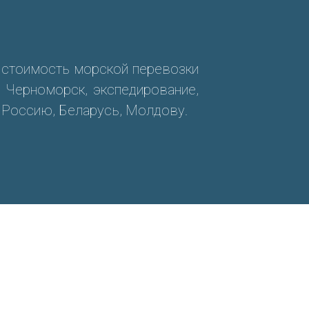
а
 стоимость морской перевозки
, Черноморск, экспедирование,
, Россию, Беларусь, Молдову.