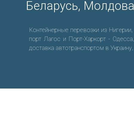
Беларусь, Молдов
Контейнерные перевозки из Нигерии,
порт Лагос и Порт-Харкорт - Одесса
доставка автотранспортом в Украину